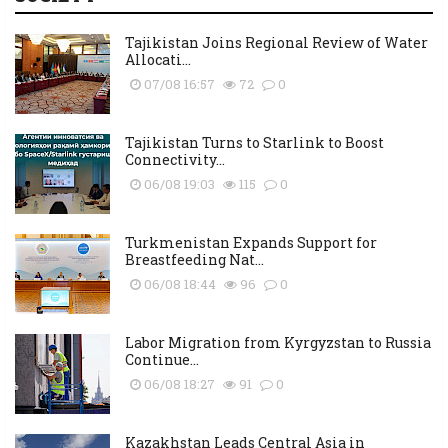
Tajikistan Joins Regional Review of Water
Allocati...
07/08 16:57
72
0
Tajikistan Turns to Starlink to Boost
Connectivity...
06/08 19:03
115
0
Turkmenistan Expands Support for
Breastfeeding Nat...
06/08 18:44
96
0
Labor Migration from Kyrgyzstan to Russia
Continue...
06/08 18:27
91
0
Kazakhstan Leads Central Asia in