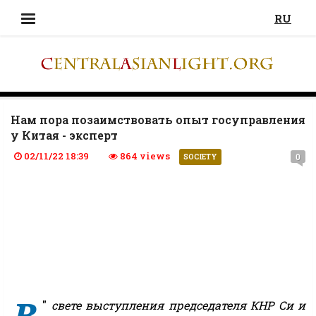
RU
Нам пора позаимствовать опыт госуправления
у Китая - эксперт
02/11/22 18:39
864 views
0
SOCIETY
В
"
свете выступления председателя КНР Си и