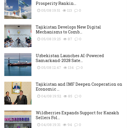
Prosperity Rankin...
05/08 19:51
113
0
Tajikistan Develops New Digital
Mechanisms to Comb...
05/08 19:25
87
0
Uzbekistan Launches AI-Powered
Samarkand-2028 Sate...
05/08 12:47
134
0
Tajikistan and IMF Deepen Cooperation on
Economic ...
04/08 19:52
85
0
Wildberries Expands Support for Kazakh
Sellers Fol...
04/08 19:31
94
0