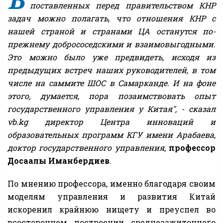
поставленных перед правительством КНР
задач можно полагать, что отношения КНР с
нашей страной и странами ЦА останутся по-
прежнему добрососедскими и взаимовыгодными.
Это можно было уже предвидеть, исходя из
предыдущих встреч наших руководителей, в том
числе на саммите ШОС в Самарканде. И на фоне
этого, думается, пора позаимствовать опыт
государственного управления у Китая", - сказал
vb.kg директор Центра инноваций и
образовательных программ КГУ имени Арабаева,
доктор государственного управления
,
профессор
Досаалы Иманбердиев
.
По мнению профессора, именно благодаря своим
моделям управления и развития Китай
искоренил крайнюю нищету и преуспел во
всестороннем построении среднезажиточного